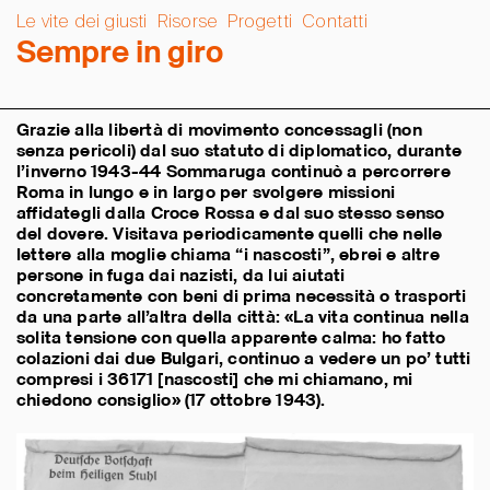
Le vite dei giusti
Risorse
Progetti
Contatti
S
e
m
p
r
e
i
n
g
i
r
o
Grazie alla libertà di movimento concessagli (non
senza pericoli) dal suo statuto di diplomatico, durante
l’inverno 1943-44 Sommaruga continuò a percorrere
Roma in lungo e in largo per svolgere missioni
affidategli dalla Croce Rossa e dal suo stesso senso
del dovere. Visitava periodicamente quelli che nelle
lettere alla moglie chiama “i nascosti”, ebrei e altre
persone in fuga dai nazisti, da lui aiutati
concretamente con beni di prima necessità o trasporti
da una parte all’altra della città: «La vita continua nella
solita tensione con quella apparente calma: ho fatto
colazioni dai due Bulgari, continuo a vedere un po’ tutti
compresi i 36171 [nascosti] che mi chiamano, mi
chiedono consiglio» (17 ottobre 1943).