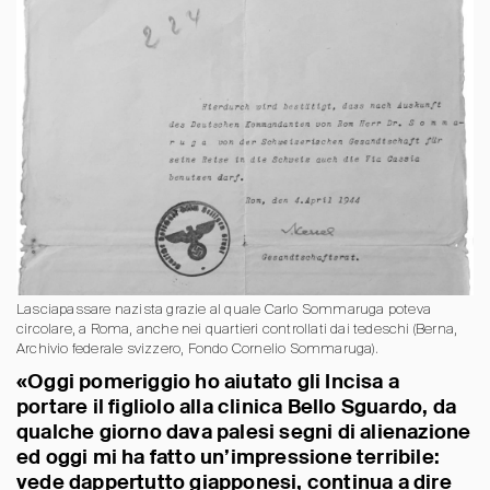
Lasciapassare nazista grazie al quale Carlo Sommaruga poteva
circolare, a Roma, anche nei quartieri controllati dai tedeschi (Berna,
Archivio federale svizzero, Fondo Cornelio Sommaruga).
«Oggi pomeriggio ho aiutato gli Incisa a
portare il figliolo alla clinica Bello Sguardo, da
qualche giorno dava palesi segni di alienazione
ed oggi mi ha fatto un’impressione terribile:
vede dappertutto giapponesi, continua a dire