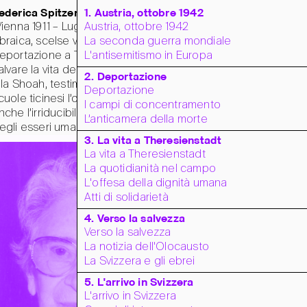
ederica Spitzer
1. Austria, ottobre 1942
Vienna 1911 – Lugano 2002), di origine
Austria, ottobre 1942
braica, scelse volontariamente la
La seconda guerra mondiale
eportazione a Theresienstadt per
L'antisemitismo in Europa
alvare la vita dei suoi genitori. Scampata
2. Deportazione
lla Shoah, testimoniò ai giovani delle
Deportazione
cuole ticinesi l’orrore del Lager, ma
I campi di concentramento
nche l’irriducibile forza di resistenza
L’anticamera della morte
egli esseri umani.
3. La vita a Theresienstadt
La vita a Theresienstadt
La quotidianità nel campo
L'offesa della dignità umana
Atti di solidarietà
4. Verso la salvezza
Verso la salvezza
La notizia dell'Olocausto
La Svizzera e gli ebrei
5. L'arrivo in Svizzera
L'arrivo in Svizzera