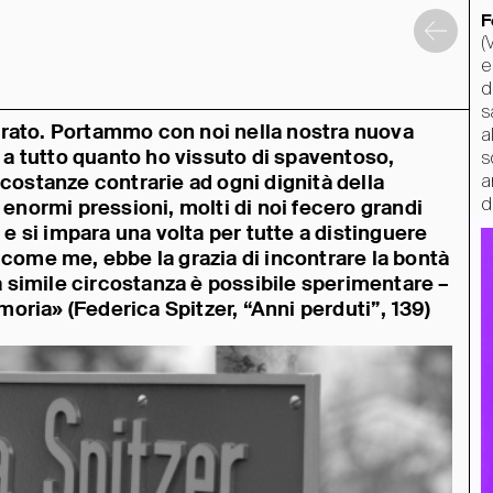
F
(
e
d
s
trato. Portammo con noi nella nostra nuova
a
o a tutto quanto ho vissuto di spaventoso,
s
rcostanze contrarie ad ogni dignità della
a
d
 enormi pressioni, molti di noi fecero grandi
 e si impara una volta per tutte a distinguere
 come me, ebbe la grazia di incontrare la bontà
 simile circostanza è possibile sperimentare –
oria» (Federica Spitzer, “Anni perduti”, 139)