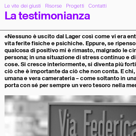
Le vite dei giusti
Risorse
Progetti
Contatti
L
a
t
e
s
t
i
m
o
n
i
a
n
z
a
«Nessuno è uscito dal Lager così come vi era en
vita ferite fisiche e psichiche. Eppure, se ripens
qualcosa di positivo mi è rimasto, malgrado le ci
persona; in una situazione di stress continuo e di
cose. Si cresce interiormente, si diventa più forti
ciò che è importante da ciò che non conta. E chi,
umana e vera camerateria – come soltanto in una
porta con sé per sempre un vero tesoro nella mem